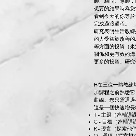
師、顧問、導師，
想要的結果時為您提
看到今天的你等於
完成過渡過程。
研究表明生活教練
的人受益於改善的
等方面的投資（來源
關係和更有效的溝
更多的投資。研究
H
在三位一體教練
加課程之前熟悉它
曲線。您只需通過
這是一個快速增長
T - 主題（為輔
G - 目標（為輔
R - 現實（探
O - 選項（探