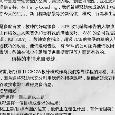
同時創造一個安全的空間，讓您的客戶創造可能性，並在您
供支持。在 Trinity Coaching，我們希望幫助您成為過
你今天的生活。新目標新願景等於新習慣、模式、行為和生
是多麼有效，教練的
好處很多； 80% 收到輔導報告的人增強
工作績效、人際關係和更有效的溝通技巧。 86% 的公司報
：ICF 2009）。教練協會指出，超過 70% 的接受教練
通技巧的改善。他們還報告說，有 86% 的公司認為他們收
表明，教練在
減少拖延和促進目標實現等方面是有效的。
積極的事情來自教練。
埃雷我們利用T GROW教練模式作為我們指導課程的結構。
，因為這將幫助您充分利用我們的輔導課程，從而縮短您對
谷歌搜索即可獲得更多信息。
模型概述：
導課程選擇一個主題或主題）
導課程選擇一個目標或要求的結果）
索他們在主題/目標周圍的位置，他們正在發生什麼，有什麼阻礙
索想法並集思廣益他們可以做些什麼來前進）