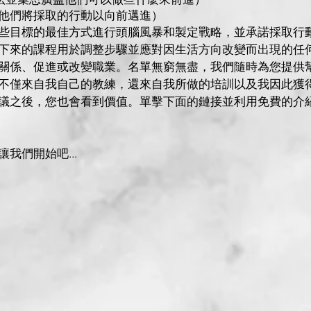
o（確定他們將採取的行動以向前邁進）
些目標的最佳方式進行頭腦風暴和製定戰略，並承諾採取行
下來的課程用於調整步驟並應對因生活方向改變而出現的任
關係、促進或改變職業。名單無窮無盡，我們隨時為您提供
不僅來自我自己的教練，還來自我所做的培訓以及我因此獲
議之後，您也會看到價值。單擊下面的鏈接並利用免費的介
我們開始吧...