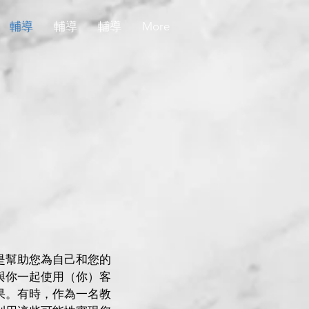
輔導
輔導
輔導
More
是幫助您為自己和您的
與你一起使用（你）客
果。有時，作為一名教