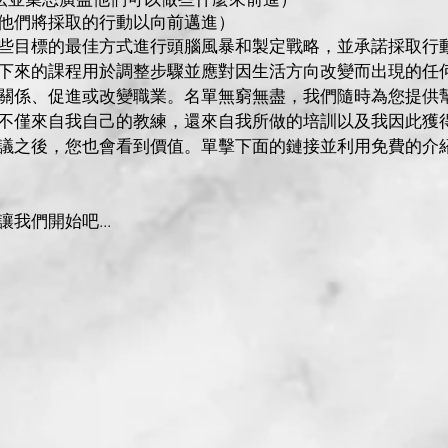
o（確定他們將採取的行動以向前邁進）
些目標的最佳方式進行頭腦風暴和製定戰略，並承諾採取行
下來的課程用於調整步驟並應對因生活方向改變而出現的任
關係、促進或改變職業。名單無窮無盡，我們隨時為您提供
不僅來自我自己的教練，還來自我所做的培訓以及我因此獲
議之後，您也會看到價值。單擊下面的鏈接並利用免費的介
我們開始吧...