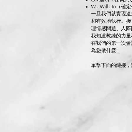
W - Will D
一旦我們就實現這
和有效地執行。接
理情感問題、人際
我知道教練的力量
在我們的第一次會
為您做什麼...
單擊下面的鏈接，讓