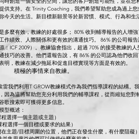
同時創造一個安全的空間，讓您的客戶創造可能性，並在您
供支持。在 Trinity Coaching，我們希望幫助您成為過
你今天的生活。新目標新願景等於新習慣、模式、行為和生
是多麼有效，教練的
好處很多； 80% 收到輔導報告的人增強
工作績效、人際關係和更有效的溝通技巧。 86% 的公司報
：ICF 2009）。教練協會指出，超過 70% 的接受教練
通技巧的改善。他們還報告說，有 86% 的公司認為他們收
表明，教練在
減少拖延和促進目標實現等方面是有效的。
積極的事情來自教練。
埃雷我們利用T GROW教練模式作為我們指導課程的結構。
，因為這將幫助您充分利用我們的輔導課程，從而縮短您對
谷歌搜索即可獲得更多信息。
模型概述：
導課程選擇一個主題或主題）
導課程選擇一個目標或要求的結果）
索他們在主題/目標周圍的位置，他們正在發生什麼，有什麼阻礙
索想法並集思廣益他們可以做些什麼來前進）