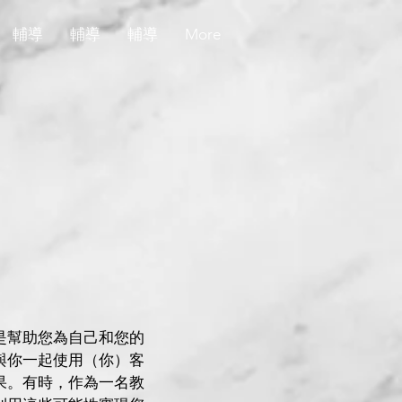
輔導
輔導
輔導
More
是幫助您為自己和您的
與你一起使用（你）客
果。有時，作為一名教