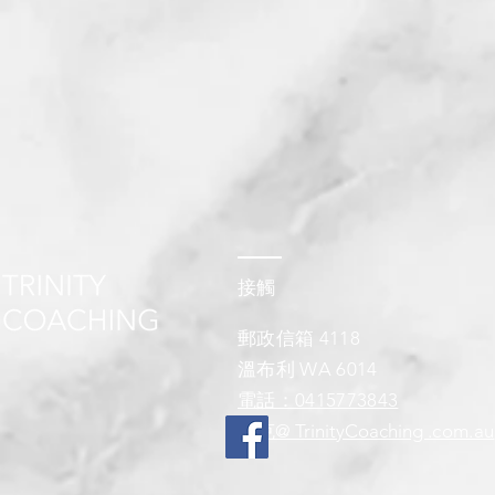
接觸
郵政信箱 4118
溫布利 WA 6014
電話：0415773843
尼克@ TrinityCoaching
.com.au