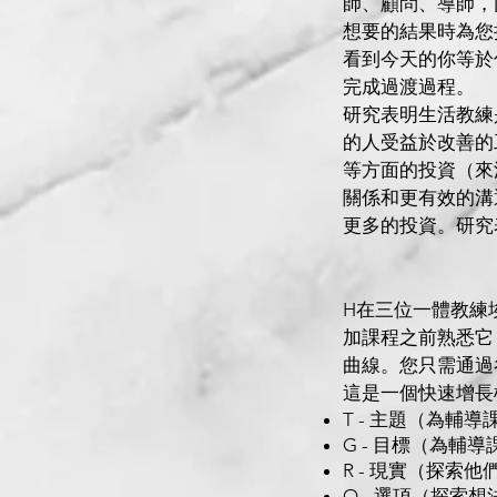
師、顧問、導師，
想要的結果時為您提
看到今天的你等於
完成過渡過程。
研究表明生活教練
的人受益於改善的
等方面的投資（來源
關係和更有效的溝
更多的投資。研究
H
在三位一體教練
加課程之前熟悉它
曲線。您只需通過
這是一個快速增長
T - 主題（為輔
G - 目標（為輔
R - 現實（探
O - 選項（探